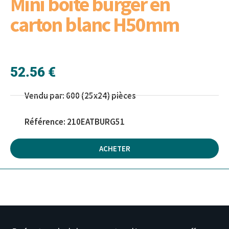
Mini boite burger en
carton blanc H50mm
52.56 €
Vendu par: 600 (25x24) pièces
Référence: 210EATBURG51
ACHETER