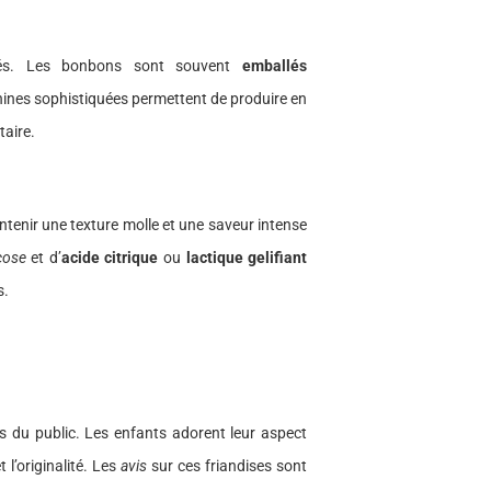
disés. Les bonbons sont souvent
emballés
hines sophistiquées permettent de produire en
taire.
tenir une texture molle et une saveur intense
cose
et d’
acide citrique
ou
lactique gelifiant
s.
du public. Les enfants adorent leur aspect
t l’originalité. Les
avis
sur ces friandises sont