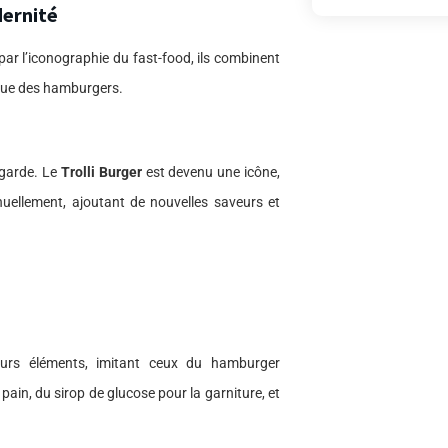
dernité
ar l’iconographie du fast-food, ils combinent
ique des hamburgers.
-garde. Le
Trolli Burger
est devenu une icône,
nuellement, ajoutant de nouvelles saveurs et
rs éléments, imitant ceux du hamburger
ain, du sirop de glucose pour la garniture, et