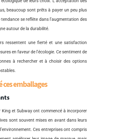
écologique de leurs choix. L’acceptation des
lus, beaucoup sont prêts à payer un peu plus
e tendance se reflète dans l’augmentation des
ne autour de la durabilité.
 ressentent une fierté et une satisfaction
sures en faveur de l’écologie. Ce sentiment de
onnes à rechercher et à choisir des options
stables.
té ces emballages
ants
r King et Subway ont commencé à incorporer
tives sont souvent mises en avant dans leurs
 l’environnement. Ces entreprises ont compris
lement améliorer leur image de marque, mais