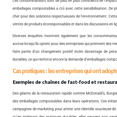
Les consommateurs sont de plus en plus conscients de l’impact 
emballages compostables a crû avec cette sensibilisation. De p
cher pour des solutions respectueuses de l’environnement. Cett
ventes de produits écoresponsables et dans les discussions en lig
Diverses enquêtes montrent également que les consommateurs
accrue lorsqu’ils optent pour des entreprises qui prennent des me
faire partie d’un changement positif incite davantage de pers
durables, ce qui renforce encore la demande d’emballages compo
Cas pratiques : les entreprises qui ont adop
Exemples de chaînes de fast-food et restaur
Des géants de la restauration rapide comme McDonald’s, Burge
des emballages compostables dans leurs opérations. Ces initia
campagnes de marketing pour attirer une clientèle soucieuse de
qu’en intégrant des pratiques durables, elles peuvent non seu